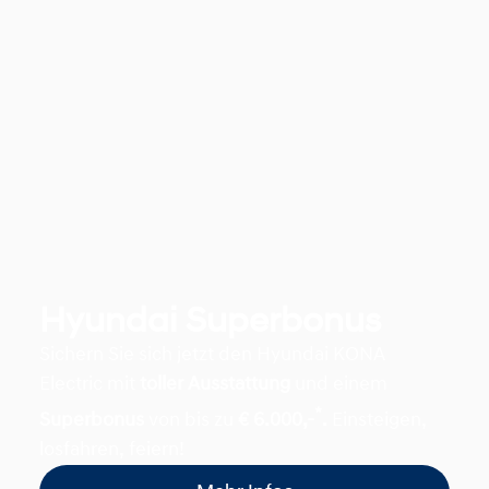
Hyundai Superbonus
Sichern Sie sich jetzt den Hyundai KONA
Electric mit
toller Ausstattung
und einem
*
Superbonus
von bis zu
€ 6.000,-
.
Einsteigen,
losfahren, feiern!