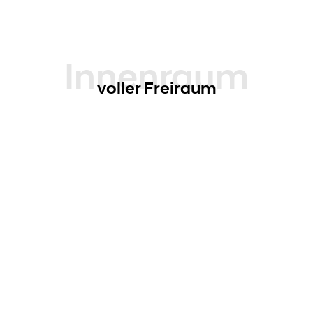
haben möchten.
Innenraum
voller Freiraum