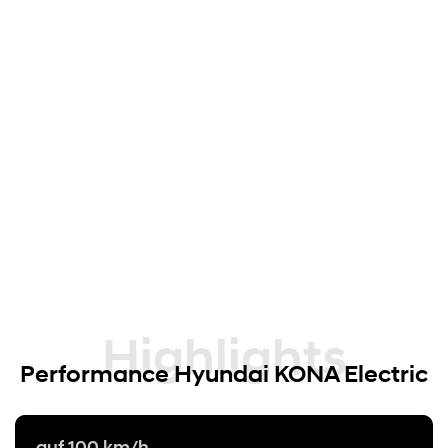
Highlights
Performance Hyundai KONA Electric
auf 100 km/h