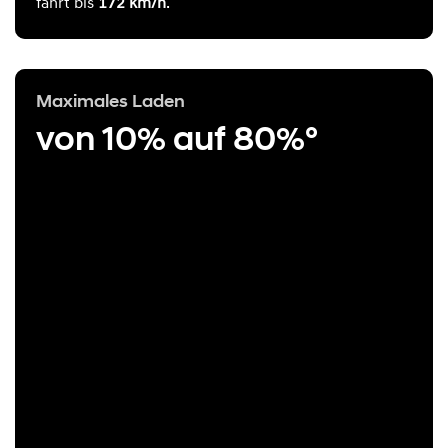
fährt bis
172 km/h
.
Maximales Laden
von 10% auf 80%°