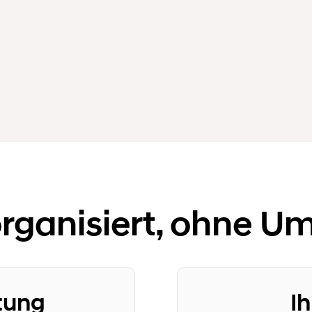
organisiert, ohne 
tung
Ih