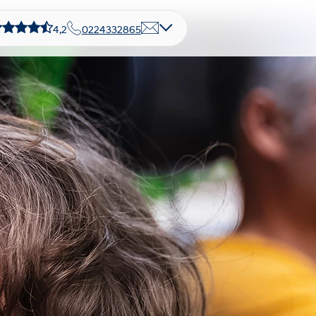
4,2
0224332865