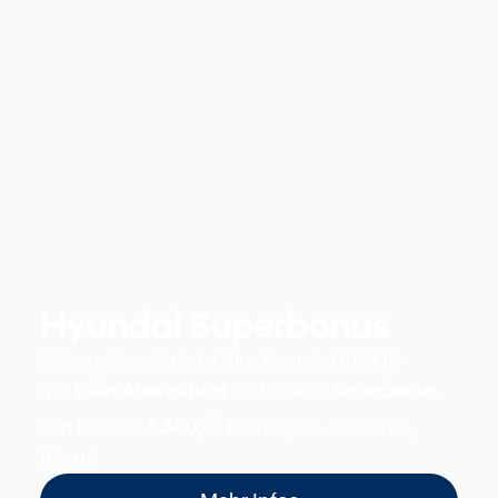
Hyundai Superbonus
Sichern Sie sich jetzt den Hyundai BAYON
mit
toller Ausstattung
und einem
Superbonus
*
von bis zu
€ 5.500,-
.
Einsteigen, losfahren,
feiern!