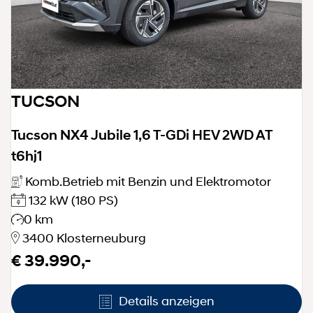
TUCSON
Tucson NX4 Jubile 1,6 T-GDi HEV 2WD AT
t6hj1
Komb.Betrieb mit Benzin und Elektromotor
132 kW
(180 PS)
0 km
3400 Klosterneuburg
€ 39.990,-
Details anzeigen