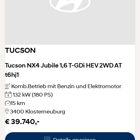
TUCSON
Tucson NX4 Jubile 1,6 T-GDi HEV 2WD AT
t6hj1
Komb.Betrieb mit Benzin und Elektromotor
132 kW
(180 PS)
15 km
3400 Klosterneuburg
€ 39.740,-
Details anzeigen