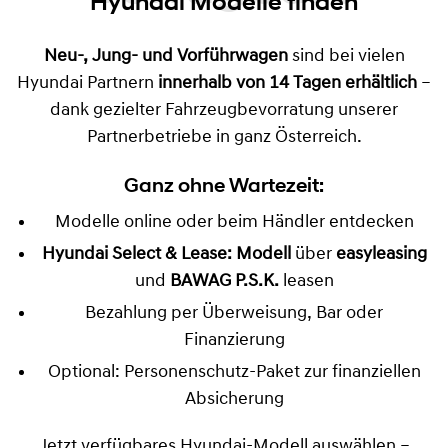
Sofort verfügbare
Hyundai Modelle finden
Neu-, Jung- und Vorführwagen
sind bei vielen
Hyundai Partnern
innerhalb von 14 Tagen erhältlich
–
dank gezielter Fahrzeugbevorratung unserer
Partnerbetriebe in ganz Österreich.
Ganz ohne Wartezeit:
Modelle online oder beim Händler entdecken
Hyundai Select & Lease: Modell
über
easyleasing
und
BAWAG P.S.K.
leasen
Bezahlung per Überweisung, Bar oder
Finanzierung
Optional: Personenschutz-Paket zur finanziellen
Absicherung
Jetzt verfügbares Hyundai-Modell auswählen –