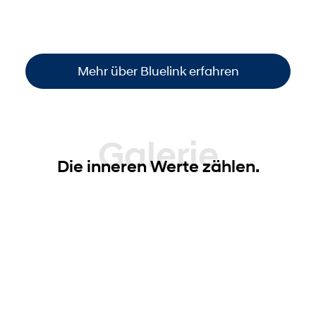
Funktionen steuern
. So sind Sie immer
informiert und haben die volle Kontrolle –
einfach, bequem und überall verfügbar
.
Mehr über Bluelink erfahren
Galerie
Die inneren Werte zählen.