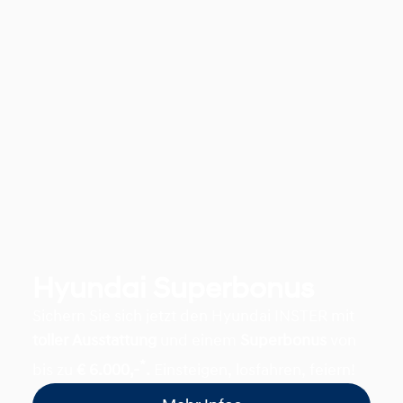
Hyundai Superbonus
Sichern Sie sich jetzt den Hyundai INSTER mit
toller Ausstattung
und einem
Superbonus
von
*
bis zu
€ 6.000,-
.
Einsteigen, losfahren, feiern!