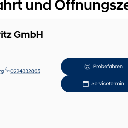
ahrt und Öffnungsze
itz GmbH
Probefahren
rg
0224332865
Servicetermin