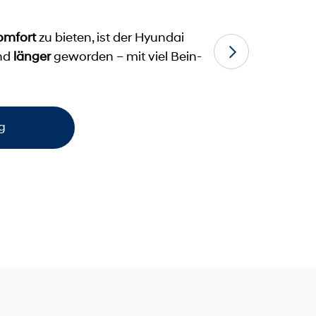
omfort
zu bieten, ist der Hyundai
nd
länger
geworden – mit viel Bein-
g