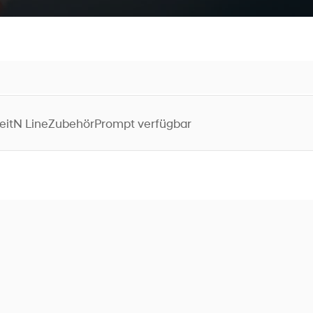
eit
N Line
Zubehör
Prompt verfügbar