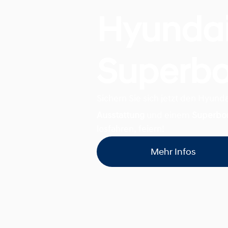
Hyunda
Superb
Sichern Sie sich jetzt den Hyund
Ausstattung
und einem
Superbo
losfahren, feiern!
Mehr Infos