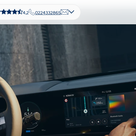
4,2
0224332865