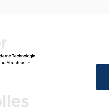
derne Technologie
g und Abenteuer –
Probefahrt
Konfigurat
Infomateri