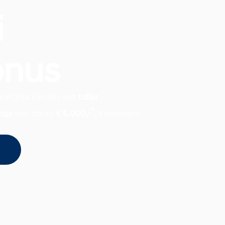
i
onus
ai KONA Electric mit
toller
*
nus
von bis zu
€ 6.000,-
.
Einsteigen,