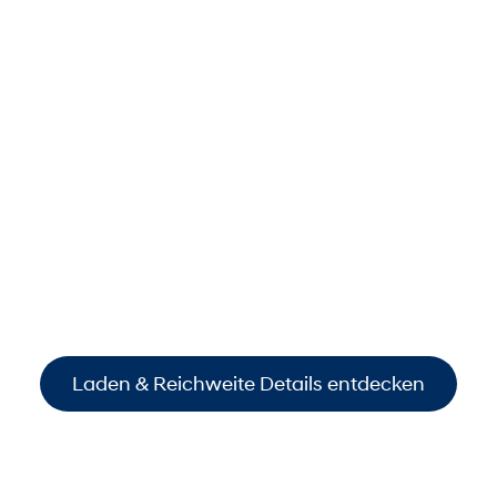
Laden & Reichweite
Alles auf einen Blick.
Entdecken Sie die
Reichweiten und
Verbrauchsdaten
unserer Hyundai E-Modelle –
klar und transparent. Zusätzlich erfahren Sie,
welche
modernen Ladeoptionen
Ihnen
maximale
Flexibilität im Alltag
und
Komfort auf
Reisen
bieten.
Laden & Reichweite Details entdecken