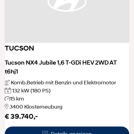
TUCSON
Tucson NX4 Jubile 1,6 T-GDi HEV 2WD AT
t6hj1
Komb.Betrieb mit Benzin und Elektromotor
132 kW
(180 PS)
15 km
3400 Klosterneuburg
€ 39.740,-
Details anzeigen