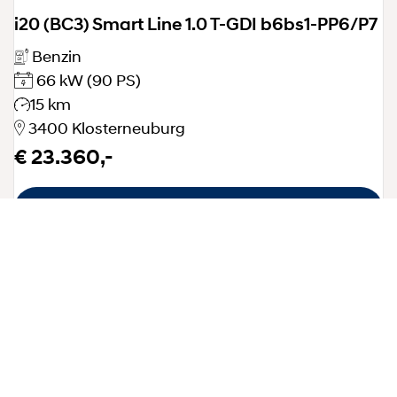
i20 (BC3) Smart Line 1.0 T-GDI b6bs1-PP6/P7
Benzin
66 kW
(90 PS)
15 km
3400 Klosterneuburg
€ 23.360,-
Details anzeigen
Probe fahren