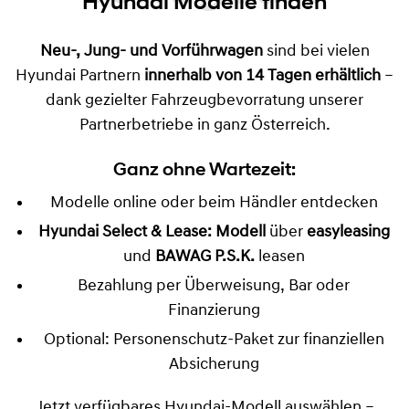
Sofort verfügbare
Hyundai Modelle finden
Neu-, Jung- und Vorführwagen
sind bei vielen
Hyundai Partnern
innerhalb von 14 Tagen erhältlich
–
dank gezielter Fahrzeugbevorratung unserer
Partnerbetriebe in ganz Österreich.
Ganz ohne Wartezeit:
Modelle online oder beim Händler entdecken
Hyundai Select & Lease: Modell
über
easyleasing
und
BAWAG P.S.K.
leasen
Bezahlung per Überweisung, Bar oder
Finanzierung
Optional: Personenschutz-Paket zur finanziellen
Absicherung
Jetzt verfügbares Hyundai-Modell auswählen –