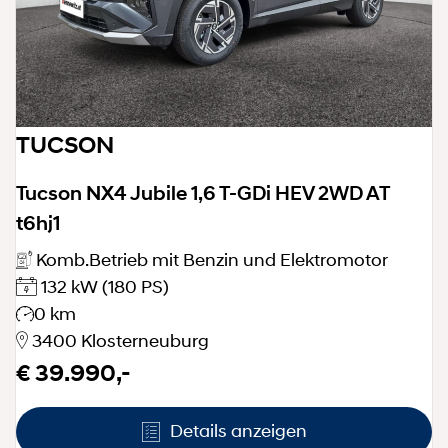
TUCSON
Tucson NX4 Jubile 1,6 T-GDi HEV 2WD AT
t6hj1
Komb.Betrieb mit Benzin und Elektromotor
132 kW
(180 PS)
0 km
3400 Klosterneuburg
€ 39.990,-
Details anzeigen