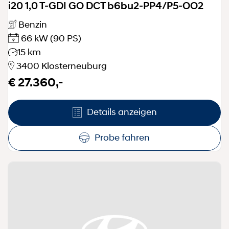
i20 1,0 T-GDI GO DCT b6bu2-PP4/P5-OO2
Benzin
66 kW
(90 PS)
15 km
3400 Klosterneuburg
€ 27.360,-
Details anzeigen
Probe fahren