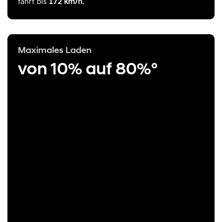
fährt bis
172 km/h
.
Maximales Laden
von 10% auf 80%°