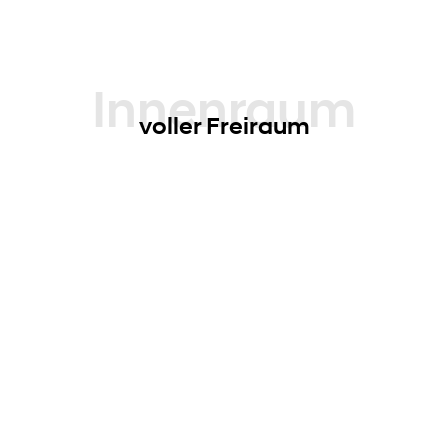
haben möchten.
Innenraum
voller Freiraum