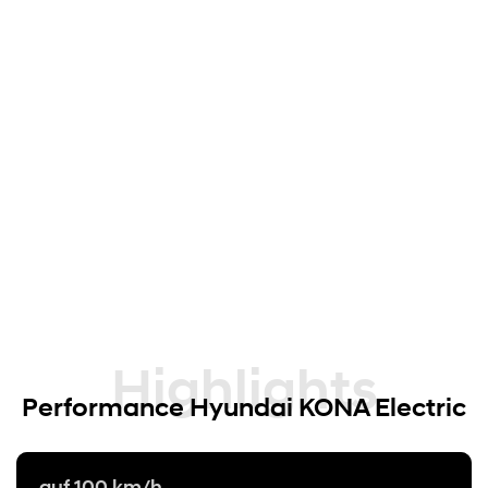
Highlights
Performance Hyundai KONA Electric
auf 100 km/h