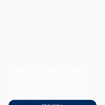
Hyundai Superbonus
Sichern Sie sich jetzt den Hyundai KONA
Electric mit
toller Ausstattung
und einem
*
Superbonus
von bis zu
€ 6.000,-
.
Einsteigen,
losfahren, feiern!